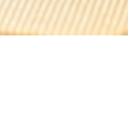
Le Comptoir de L'Artoise
Βρισκόμενος λίγα βήματα μακριά από τους Σαν Ελυζέ,
το Le Comptoir de l'Artoise σας προσκαλεί να
μοιραστείτε φιλικές στιγμές σε ένα ζεστό και
οικογενειακό περιβάλλον. Η κουζίνα μας, φτιαγμένη με
φρέσκα υλικά, αναδεικνύει νόστιμες ιταλικές
ειδικότητες.