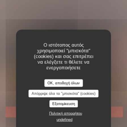
Ο ιστότοπος αυτός
χρησιμοποιεί "μπισκότα"
(cookies) και σας επιτρέπει
να ελέγξετε τι θέλετε να
LE COMPTOIR DE
ενεργοποιήσετε
L'ARTOISE
OK, αποδοχή όλων
LE COMPTOIR DE L'ART
ΙΤΑΛΙΚΌ ΕΣΤΙΑΤΌΡΙΟ
|
PARIS
Απόρριψε όλα τα "μπισκότα" (cookies)
Εξατομίκευση
ΚΆΝΤΕ ΚΡΆΤΗΣΗ ΤΡΑΠΕΖΙΟΎ
Πολιτική απορρήτου
undefined