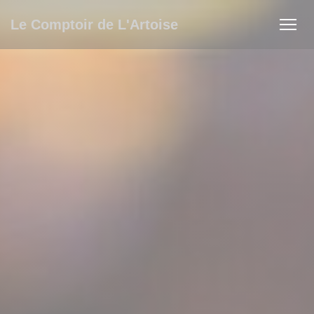
Πίνακας διαχείρισης "Μπισκότων" (Cookies)
Le Comptoir de L'Artoise