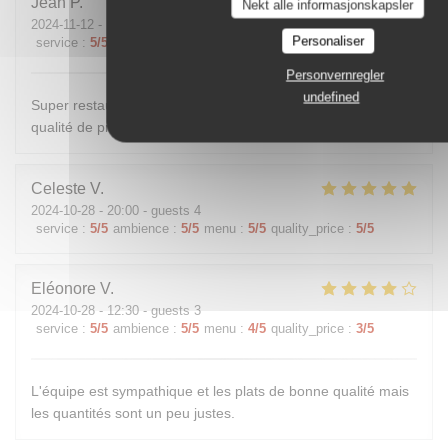
Jean
P
Nekt alle informasjonskapsler
2024-11-12
- 12:00 - guests 1
Personaliser
service
:
5
/5
ambience
:
4
/5
menu
:
5
/5
quality_price
:
5
/5
Personvernregler
undefined
Super restaurant, accueil excellent, prix raisonnables, et
qualité de produits frais et très bien preparés
Celeste
V
2024-10-28
- 20:00 - guests 4
service
:
5
/5
ambience
:
5
/5
menu
:
5
/5
quality_price
:
5
/5
Eléonore
V
2024-10-28
- 12:30 - guests 3
service
:
5
/5
ambience
:
5
/5
menu
:
4
/5
quality_price
:
3
/5
L'équipe est sympathique et les plats de bonne qualité mais
les quantités sont un peu justes.