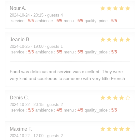
Nour
A
2024-10-24
- 20:15 - guests 4
service
:
5
/5
ambience
:
5
/5
menu
:
5
/5
quality_price
:
5
/5
Jeanie
B
2024-10-25
- 19:00 - guests 1
service
:
5
/5
ambience
:
5
/5
menu
:
5
/5
quality_price
:
5
/5
Food was delicious and service was excellent. They were
very kind and courteous to someone with very little French.
Denis
C
2024-10-22
- 20:15 - guests 2
service
:
5
/5
ambience
:
4
/5
menu
:
4
/5
quality_price
:
5
/5
Maxime
F
2024-10-22
- 12:00 - guests 2