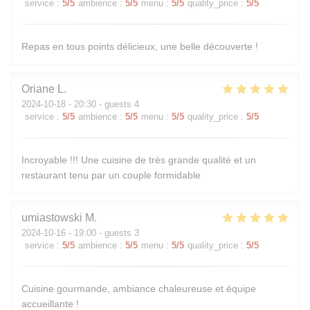
service
:
5
/5
ambience
:
5
/5
menu
:
5
/5
quality_price
:
5
/5
Repas en tous points délicieux, une belle découverte !
Oriane
L
2024-10-18
- 20:30 - guests 4
service
:
5
/5
ambience
:
5
/5
menu
:
5
/5
quality_price
:
5
/5
Incroyable !!! Une cuisine de très grande qualité et un
restaurant tenu par un couple formidable
umiastowski
M
2024-10-16
- 19:00 - guests 3
service
:
5
/5
ambience
:
5
/5
menu
:
5
/5
quality_price
:
5
/5
Cuisine gourmande, ambiance chaleureuse et équipe
accueillante !