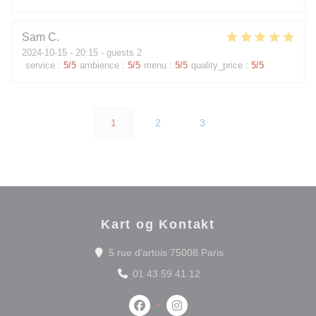
Sam
C
2024-10-15
- 20:15 - guests 2
service
:
5
/5
ambience
:
5
/5
menu
:
5
/5
quality_price
:
5
/5
1
2
3
Kart og Kontakt
((åpner i et nytt vind
5 rue d'artois 75008 Paris
01 43 59 41 12
Facebook ((åpner i et nytt vindu))
Instagram ((åpner i et nytt vi