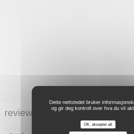
Dette nettstedet bruker informasjonsk
og gir deg kontroll over hva du vil ak
reviews_from_our_clients_fol
OK, aksepter alt