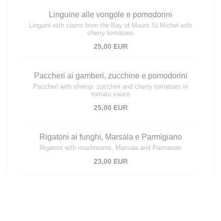
Linguine alle vongole e pomodorini
Linguini with clams from the Bay of Mount St.Michel with
cherry tomatoes
25,00 EUR
Paccheri ai gamberi, zucchine e pomodorini
Paccheri with shrimp, zucchini and cherry tomatoes in
tomato sauce
25,00 EUR
Rigatoni ai funghi, Marsala e Parmigiano
Rigatoni with mushrooms, Marsala and Parmesan
23,00 EUR
Paccheri al pomodoro et basilico fresco
Paccheri with tomato sauce and fresh basil
20,00 EUR