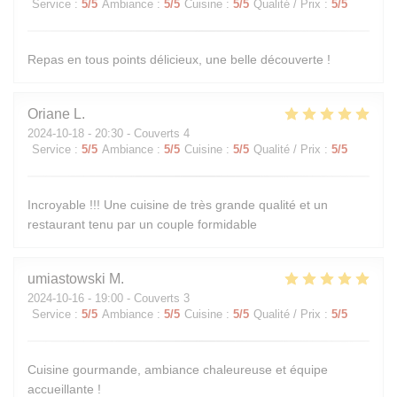
Service
:
5
/5
Ambiance
:
5
/5
Cuisine
:
5
/5
Qualité / Prix
:
5
/5
Repas en tous points délicieux, une belle découverte !
Oriane
L
2024-10-18
- 20:30 - Couverts 4
Service
:
5
/5
Ambiance
:
5
/5
Cuisine
:
5
/5
Qualité / Prix
:
5
/5
Incroyable !!! Une cuisine de très grande qualité et un
restaurant tenu par un couple formidable
umiastowski
M
2024-10-16
- 19:00 - Couverts 3
Service
:
5
/5
Ambiance
:
5
/5
Cuisine
:
5
/5
Qualité / Prix
:
5
/5
Cuisine gourmande, ambiance chaleureuse et équipe
accueillante !