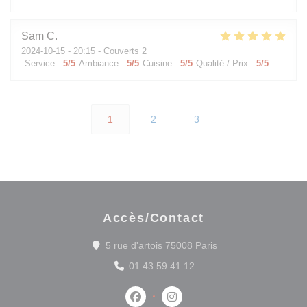
Sam
C
2024-10-15
- 20:15 - Couverts 2
Service
:
5
/5
Ambiance
:
5
/5
Cuisine
:
5
/5
Qualité / Prix
:
5
/5
1
2
3
Accès/Contact
((ouvre une nouvelle
5 rue d'artois 75008 Paris
01 43 59 41 12
Facebook ((ouvre une nouvelle fenê
Instagram ((ouvre une nouvel