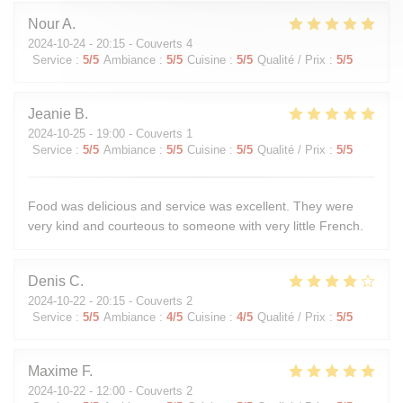
Nour
A
2024-10-24
- 20:15 - Couverts 4
Service
:
5
/5
Ambiance
:
5
/5
Cuisine
:
5
/5
Qualité / Prix
:
5
/5
Jeanie
B
2024-10-25
- 19:00 - Couverts 1
Service
:
5
/5
Ambiance
:
5
/5
Cuisine
:
5
/5
Qualité / Prix
:
5
/5
Food was delicious and service was excellent. They were
very kind and courteous to someone with very little French.
Denis
C
2024-10-22
- 20:15 - Couverts 2
Service
:
5
/5
Ambiance
:
4
/5
Cuisine
:
4
/5
Qualité / Prix
:
5
/5
Maxime
F
2024-10-22
- 12:00 - Couverts 2