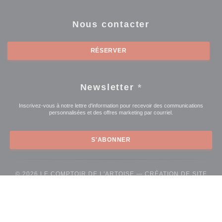
Nous contacter
RÉSERVER
Newsletter
*
Inscrivez-vous à notre lettre d'information pour recevoir des communications
personnalisées et des offres marketing par courriel.
S'ABONNER
© 2026 LE COMPTOIR DE L'ARTOISE — CRÉATION DE SITE
((OUVRE UNE
INTERNET RESTAURANT AVEC
ZENCHEF
((ouvre une nouvelle fenêtre))
((ouvre une nouvelle fenêtre))
Mentions légales
CGU
Politique de protection des données à caractère
((ouvre une nouvelle fenêtre))
((ouvre une nouvelle fenêtre))
((ouvre une nouvel
personnel
Politique de cookies
Accessibilite