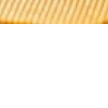
Le Comptoir de L'Artoise
Gelegen nur wenige Schritte von den Champs Élysées
entfernt, lädt Sie Le Comptoir de l'Artoise ein, gesellige
Momente in einer warmen und familiären Atmosphäre
zu teilen. Unsere Küche, zubereitet mit frischen
Zutaten, hebt köstliche italienische Spezialitäten
hervor.
Wir freuen uns, Sie jeden Tag der Woche begrüßen zu