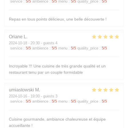
service
:
5
/5
ambience
:
5
/5
menu
:
5
/5
quality_price
:
5
/5
Repas en tous points délicieux, une belle découverte !
Oriane
L
2024-10-18
- 20:30 - guests 4
service
:
5
/5
ambience
:
5
/5
menu
:
5
/5
quality_price
:
5
/5
Incroyable !!! Une cuisine de très grande qualité et un
restaurant tenu par un couple formidable
umiastowski
M
2024-10-16
- 19:00 - guests 3
service
:
5
/5
ambience
:
5
/5
menu
:
5
/5
quality_price
:
5
/5
Cuisine gourmande, ambiance chaleureuse et équipe
accueillante !