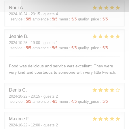
Nour
A
2024-10-24
- 20:15 - guests 4
service
:
5
/5
ambience
:
5
/5
menu
:
5
/5
quality_price
:
5
/5
Jeanie
B
2024-10-25
- 19:00 - guests 1
service
:
5
/5
ambience
:
5
/5
menu
:
5
/5
quality_price
:
5
/5
Food was delicious and service was excellent. They were
very kind and courteous to someone with very little French.
Denis
C
2024-10-22
- 20:15 - guests 2
service
:
5
/5
ambience
:
4
/5
menu
:
4
/5
quality_price
:
5
/5
Maxime
F
2024-10-22
- 12:00 - guests 2