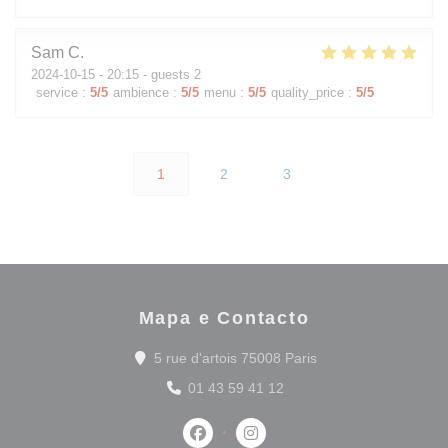
Sam
C
2024-10-15
- 20:15 - guests 2
service
:
5
/5
ambience
:
5
/5
menu
:
5
/5
quality_price
:
5
/5
1
2
3
Mapa e Contacto
((abre numa nova ja
5 rue d'artois 75008 Paris
01 43 59 41 12
Facebook ((abre numa nova janela)
Instagram ((abre numa nova 