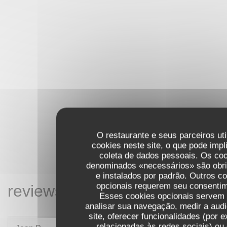
O restaurante e seus parceiros ut
cookies neste site, o que pode impl
coleta de dados pessoais. Os co
denominados «necessários» são obri
e instalados por padrão. Outros c
opcionais requerem seu consentim
reviews_from_our_clients_fol
Esses cookies opcionais servem
analisar sua navegação, medir a audi
site, oferecer funcionalidades (por 
relacionadas às redes sociais) ou 