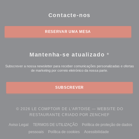
Contacte-nos
RESERVAR UMA MESA
Mantenha-se atualizado
*
Subscrever a nossa newsletter para receber comunicações personalizadas e ofertas
de marketing por correio eletrónico da nossa parte.
SUBSCREVER
© 2026 LE COMPTOIR DE L'ARTOISE — WEBSITE DO
((ABRE NUMA 
RESTAURANTE CRIADO POR
ZENCHEF
((abre numa nova janela))
((abre numa nova janela))
Aviso Legal
TERMOS DE UTILIZAÇÃO
Política de proteção de dados
((abre numa nova janela))
((abre numa nova janela))
((abre numa nova 
pessoais
Política de cookies
Acessibilidade