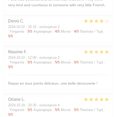
very kind and courteous to someone with very little French.
Denis
C
2024-10-22
- 20:15 - καλεσμένοι 2
Υπηρεσία
:
5
/5
Ατμόσφαιρα
:
4
/5
Μενού
:
4
/5
Ποιότητα / Τιμή
:
5
/5
Maxime
F
2024-10-22
- 12:00 - καλεσμένοι 2
Υπηρεσία
:
5
/5
Ατμόσφαιρα
:
5
/5
Μενού
:
5
/5
Ποιότητα / Τιμή
:
5
/5
Repas en tous points délicieux, une belle découverte !
Oriane
L
2024-10-18
- 20:30 - καλεσμένοι 4
Υπηρεσία
:
5
/5
Ατμόσφαιρα
:
5
/5
Μενού
:
5
/5
Ποιότητα / Τιμή
:
5
/5