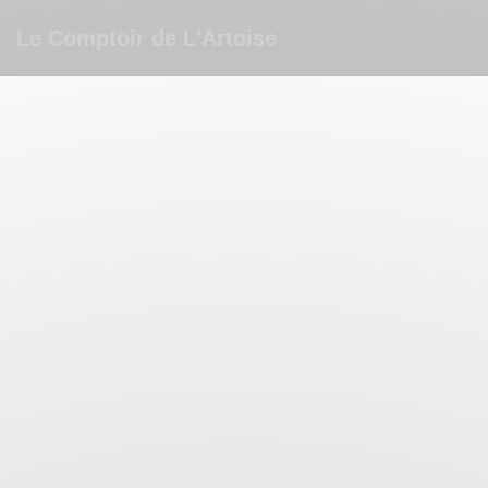
Πίνακας διαχείρισης "Μπισκότων" (Cookies)
Le Comptoir de L'Artoise