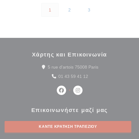
1
2
3
Χάρτης και Επικοινωνία
((ανοίγει σε νέο παρ
5 rue d'artois 75008 Paris
01 43 59 41 12
Facebook ((ανοίγει σε νέο παράθυρ
Instagram ((ανοίγει σε νέο 
Επικοινωνήστε μαζί μας
ΚΆΝΤΕ ΚΡΆΤΗΣΗ ΤΡΑΠΕΖΙΟΎ