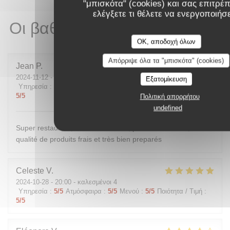
"μπισκότα" (cookies) και σας επιτρέπ
ελέγξετε τι θέλετε να ενεργοποιήσ
Οι βαθμολογίες πελατών μας
OK, αποδοχή όλων
Απόρριψε όλα τα "μπισκότα" (cookies)
Jean
P
2024-11-12
- 12:00 - καλεσμένοι 1
Εξατομίκευση
Υπηρεσία
:
5
/5
Ατμόσφαιρα
:
4
/5
Μενού
:
5
/5
Ποιότητα / Τιμή
:
5
/5
Πολιτική απορρήτου
undefined
Super restaurant, accueil excellent, prix raisonnables, et
qualité de produits frais et très bien preparés
Celeste
V
2024-10-28
- 20:00 - καλεσμένοι 4
Υπηρεσία
:
5
/5
Ατμόσφαιρα
:
5
/5
Μενού
:
5
/5
Ποιότητα / Τιμή
:
5
/5