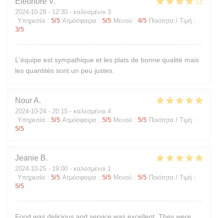
Eléonore
V
2024-10-28
- 12:30 - καλεσμένοι 3
Υπηρεσία
:
5
/5
Ατμόσφαιρα
:
5
/5
Μενού
:
4
/5
Ποιότητα / Τιμή
:
3
/5
L'équipe est sympathique et les plats de bonne qualité mais
les quantités sont un peu justes.
Nour
A
2024-10-24
- 20:15 - καλεσμένοι 4
Υπηρεσία
:
5
/5
Ατμόσφαιρα
:
5
/5
Μενού
:
5
/5
Ποιότητα / Τιμή
:
5
/5
Jeanie
B
2024-10-25
- 19:00 - καλεσμένοι 1
Υπηρεσία
:
5
/5
Ατμόσφαιρα
:
5
/5
Μενού
:
5
/5
Ποιότητα / Τιμή
:
5
/5
Food was delicious and service was excellent. They were