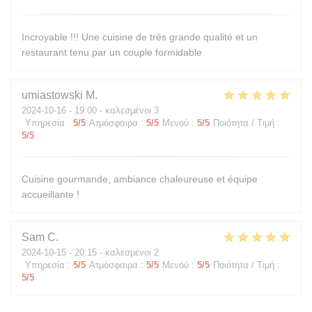
Incroyable !!! Une cuisine de très grande qualité et un
restaurant tenu par un couple formidable
umiastowski
M
2024-10-16
- 19:00 - καλεσμένοι 3
Υπηρεσία
:
5
/5
Ατμόσφαιρα
:
5
/5
Μενού
:
5
/5
Ποιότητα / Τιμή
:
5
/5
Cuisine gourmande, ambiance chaleureuse et équipe
accueillante !
Sam
C
2024-10-15
- 20:15 - καλεσμένοι 2
Υπηρεσία
:
5
/5
Ατμόσφαιρα
:
5
/5
Μενού
:
5
/5
Ποιότητα / Τιμή
:
5
/5