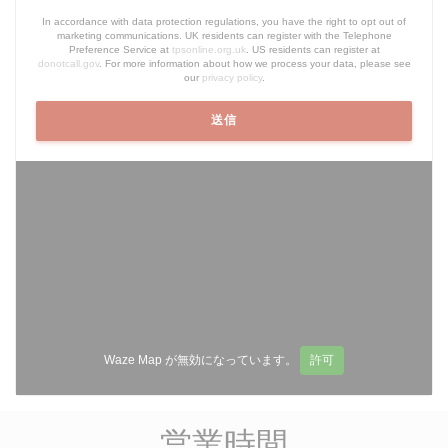
In accordance with data protection regulations, you have the right to opt out of
marketing communications. UK residents can register with the Telephone
Preference Service at
tpsonline.org.uk
. US residents can register at
donotcall.gov
. For more information about how we process your data, please see
our
privacy policy
.
Waze Map が無効になっています。
許可
営業時間