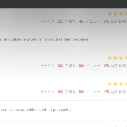
サービス
:
5
/5
雰囲気
:
4
/5
メニュー
:
5
/5
品質-価格
, et qualité de produits frais et très bien preparés
サービス
:
5
/5
雰囲気
:
5
/5
メニュー
:
5
/5
品質-価格
サービス
:
5
/5
雰囲気
:
5
/5
メニュー
:
4
/5
品質-価格
té mais les quantités sont un peu justes.