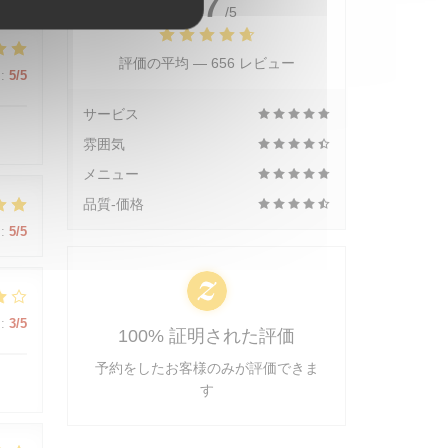
4.7
/5
評価の平均 —
656 レビュー
:
5
/5
サービス
雰囲気
メニュー
品質-価格
:
5
/5
:
3
/5
100% 証明された評価
予約をしたお客様のみが評価できま
す