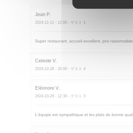
Jean
P
2024-11-12
- 12:00 - ゲスト 1
Super restaurant, accueil excellent, prix raisonnables
Celeste
V
2024-10-28
- 20:00 - ゲスト 4
Eléonore
V
2024-10-28
- 12:30 - ゲスト 3
L'équipe est sympathique et les plats de bonne quali