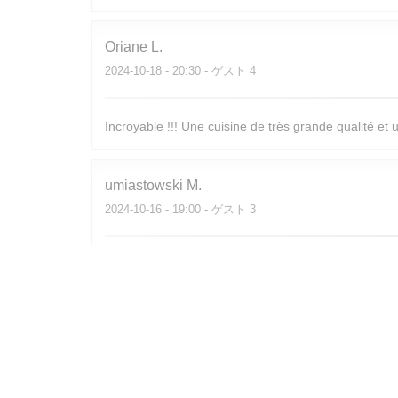
Oriane
L
2024-10-18
- 20:30 - ゲスト 4
Incroyable !!! Une cuisine de très grande qualité et
umiastowski
M
2024-10-16
- 19:00 - ゲスト 3
Cuisine gourmande, ambiance chaleureuse et équipe
Sam
C
2024-10-15
- 20:15 - ゲスト 2